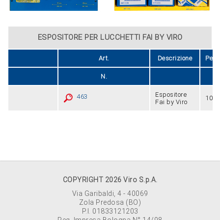
ESPOSITORE PER LUCCHETTI FAI BY VIRO
Art.
Descrizione
Peso
N.
Espositore
463
10
Fai by Viro
COPYRIGHT 2026 Viro S.p.A.
Via Garibaldi, 4 - 40069
Zola Predosa (BO)
P.I. 01833121203
Reg. Impresa Bologna N° 14/98