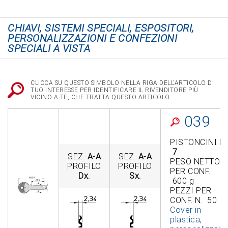
CHIAVI, SISTEMI SPECIALI, ESPOSITORI,
PERSONALIZZAZIONI E CONFEZIONI
SPECIALI A VISTA
CLICCA SU QUESTO SIMBOLO NELLA RIGA DELL'ARTICOLO DI
TUO INTERESSE PER IDENTIFICARE IL RIVENDITORE PIÙ
VICINO A TE, CHE TRATTA QUESTO ARTICOLO
039
PISTONCINI N.
7
SEZ.
A-A
SEZ.
A-A
PESO NETTO
PROFILO
PROFILO
PER CONF.
Dx.
Sx.
600 g
PEZZI PER
CONF. N. 50
Cover in
plastica,