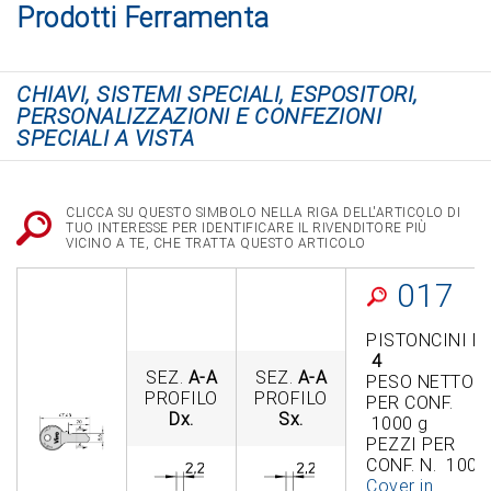
Prodotti Ferramenta
CHIAVI, SISTEMI SPECIALI, ESPOSITORI,
PERSONALIZZAZIONI E CONFEZIONI
SPECIALI A VISTA
CLICCA SU QUESTO SIMBOLO NELLA RIGA DELL'ARTICOLO DI
TUO INTERESSE PER IDENTIFICARE IL RIVENDITORE PIÙ
VICINO A TE, CHE TRATTA QUESTO ARTICOLO
017
PISTONCINI N.
4
SEZ.
A-A
SEZ.
A-A
PESO NETTO
PROFILO
PROFILO
PER CONF.
Dx.
Sx.
1000 g
PEZZI PER
CONF. N. 100
Cover in