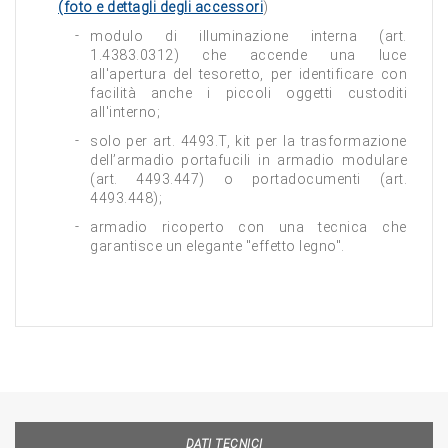
(foto e dettagli degli accessori
)
modulo di illuminazione interna (art.
1.4383.0312) che accende una luce
all'apertura del tesoretto, per identificare con
facilità anche i piccoli oggetti custoditi
all'interno;
solo per art. 4493.T, kit per la trasformazione
dell’armadio portafucili in armadio modulare
(art. 4493.447) o portadocumenti (art.
4493.448);
armadio ricoperto con una tecnica che
garantisce un elegante "effetto legno".
DATI TECNICI