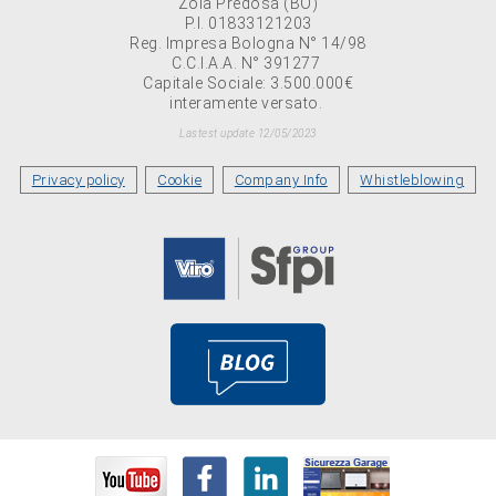
Zola Predosa (BO)
P.I. 01833121203
Reg. Impresa Bologna N° 14/98
C.C.I.A.A. N° 391277
Capitale Sociale: 3.500.000€
interamente versato.
Lastest update 12/05/2023
Privacy policy
Cookie
Company Info
Whistleblowing