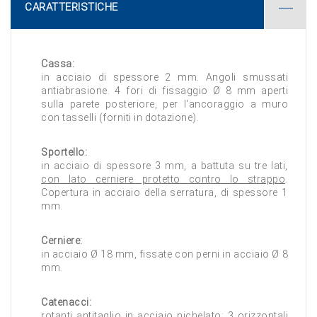
CARATTERISTICHE
Cassa:
in acciaio di spessore 2 mm. Angoli smussati
antiabrasione. 4 fori di fissaggio Ø 8 mm aperti
sulla parete posteriore, per l'ancoraggio a muro
con tasselli (forniti in dotazione).
Sportello:
in acciaio di spessore 3 mm, a battuta su tre lati,
con lato cerniere protetto contro lo strappo
.
Copertura in acciaio della serratura, di spessore 1
mm.
Cerniere:
in acciaio Ø 18 mm, fissate con perni in acciaio Ø 8
mm.
Catenacci:
rotanti antitaglio in acciaio nichelato
: 3 orizzontali