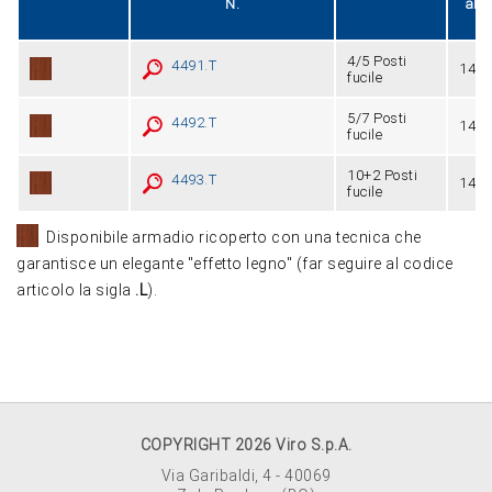
N.
alt.
x
4/5 Posti
4491.T
140 
fucile
5/7 Posti
4492.T
145 
fucile
10+2 Posti
4493.T
145 
fucile
Disponibile armadio ricoperto con una tecnica che
garantisce un elegante "effetto legno" (far seguire al codice
articolo la sigla
.L
).
COPYRIGHT 2026 Viro S.p.A.
Via Garibaldi, 4 - 40069