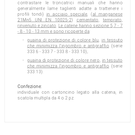
contrastare le troncatrici manuali che hanno
generalmente lame taglienti adatte a trattenere i
profili tondi)
in acciaio speciale
, (
al manganese
21Mn5 UNI EN 10025-2
)
cementato
,
temprato
,
rinvenuto e zincato
.
Le catene hanno sezione 5,7 - 7
- 8 - 10 - 13 mm e sono ricoperte da
:
guaina di protezione di colore blu
,
in tessuto
che minimizza l'ingombro e antigraffio
(serie
333.6 - 333.7 - 333.8 - 333.10);
guaina di protezione di colore nero
,
in tessuto
che minimizza l'ingombro e antigraffio
(serie
333.13).
Confezione:
individuale con cartoncino legato alla catena, in
scatola multipla da 4 o 2 pz.