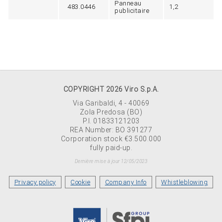
Panneau
483.0446
1,2
publicitaire
COPYRIGHT 2026 Viro S.p.A.
Via Garibaldi, 4 - 40069
Zola Predosa (BO)
P.I. 01833121203
REA Number: BO 391277
Corporation stock €3.500.000
fully paid-up.
Dernière mise à jour 12/05/2023
Privacy policy
Cookie
Company Info
Whistleblowing